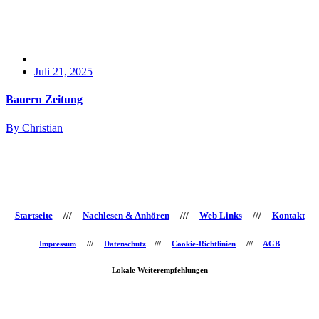
Juli 21, 2025
Bauern Zeitung
By Christian
Startseite
///
Nachlesen & Anhören
///
Web Links
///
Kontakt
Impressum
///
Datenschutz
///
Cookie-Richtlinien
///
AGB
Lokale Weiterempfehlungen