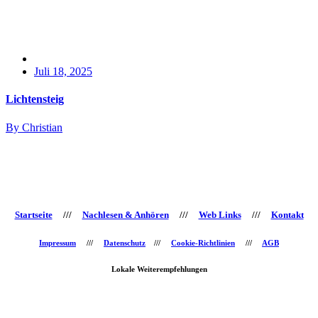
Juli 18, 2025
Lichtensteig
By Christian
Startseite
///
Nachlesen & Anhören
///
Web Links
///
Kontakt
Impressum
///
Datenschutz
///
Cookie-Richtlinien
///
AGB
Lokale Weiterempfehlungen