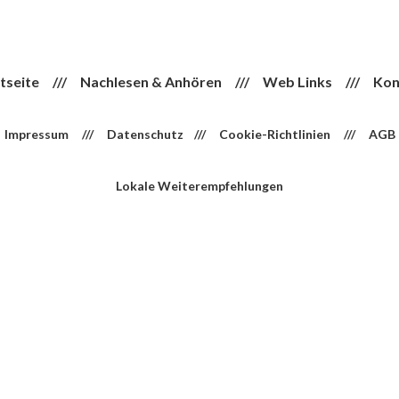
tseite
///
Nachlesen & Anhören
///
Web Links
///
Kon
Impressum
///
Datenschutz
///
Cookie-Richtlinien
///
AGB
Lokale Weiterempfehlungen