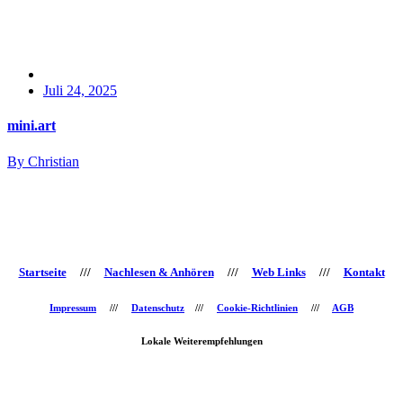
Juli 24, 2025
mini.art
By Christian
Startseite
///
Nachlesen & Anhören
///
Web Links
///
Kontakt
Impressum
///
Datenschutz
///
Cookie-Richtlinien
///
AGB
Lokale Weiterempfehlungen