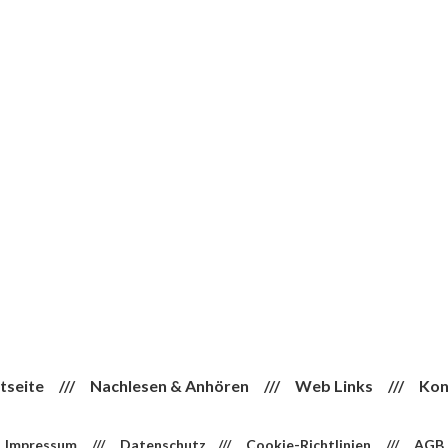
tseite
///
Nachlesen & Anhören
///
Web Links
///
Kon
Impressum
///
Datenschutz
///
Cookie-Richtlinien
///
AGB