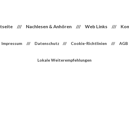
tseite
///
Nachlesen & Anhören
///
Web Links
///
Kon
Impressum
///
Datenschutz
///
Cookie-Richtlinien
///
AGB
Lokale Weiterempfehlungen