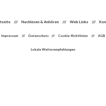
tseite
///
Nachlesen & Anhören
///
Web Links
///
Kon
Impressum
///
Datenschutz
///
Cookie-Richtlinien
///
AGB
Lokale Weiterempfehlungen