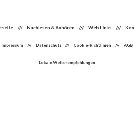
tseite
///
Nachlesen & Anhören
///
Web Links
///
Kon
Impressum
///
Datenschutz
///
Cookie-Richtlinien
///
AGB
Lokale Weiterempfehlungen