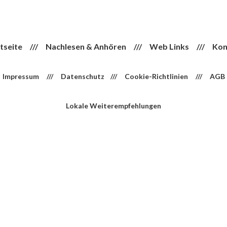
tseite
///
Nachlesen & Anhören
///
Web Links
///
Kon
Impressum
///
Datenschutz
///
Cookie-Richtlinien
///
AGB
Lokale Weiterempfehlungen