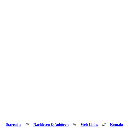
Startseite
///
Nachlesen & Anhören
///
Web Links
///
Kontakt